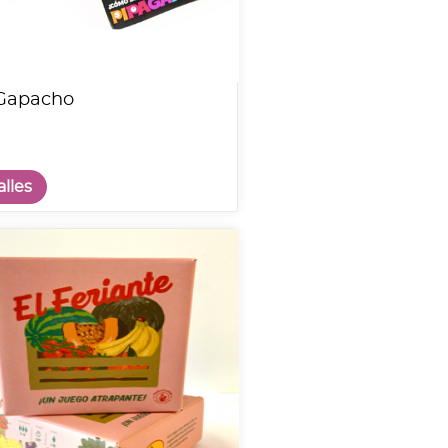
Gapacho
lles