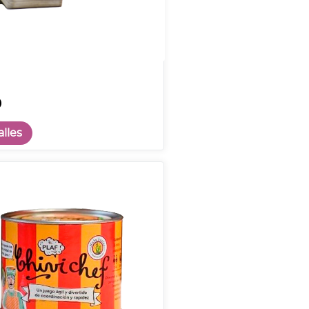
0
lles