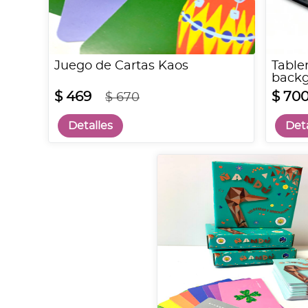
Juego de Cartas Kaos
Table
backg
$ 469
$ 70
$ 670
Detalles
Deta