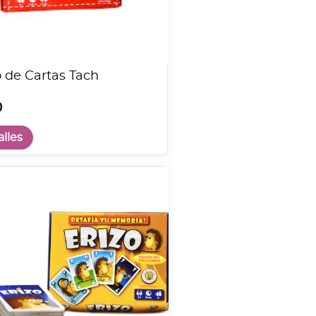
 de Cartas Tach
0
lles