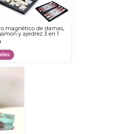
ro magnético de damas,
amon y ajedrez 3 en 1
0
lles