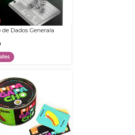
 de Dados Generala
0
lles