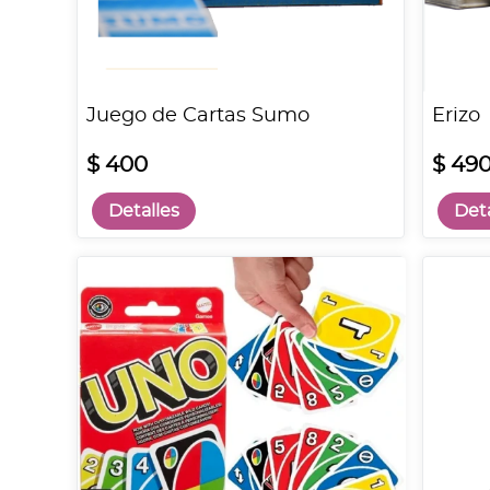
Juego de Cartas Sumo
Erizo
$ 400
$ 49
Detalles
Deta