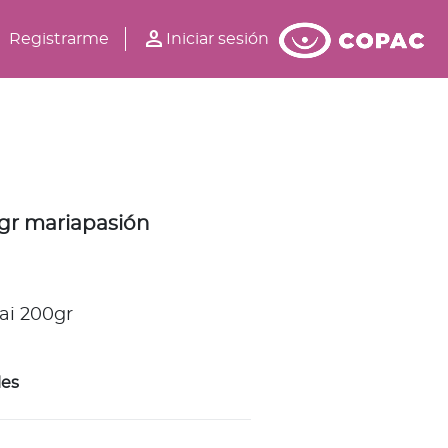
person
Registrarme
Iniciar sesión
0gr mariapasión
ai 200gr
les