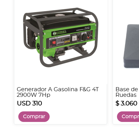
Generador A Gasolina F&G 4T
Base de
2900W 7Hp
Ruedas
USD 310
$ 3.060
Comprar
Compr