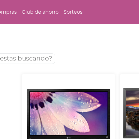
ompras
Club de ahorro
Sorteos