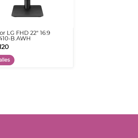
or LG FHD 22" 16:9
410-B.AWH
120
lles